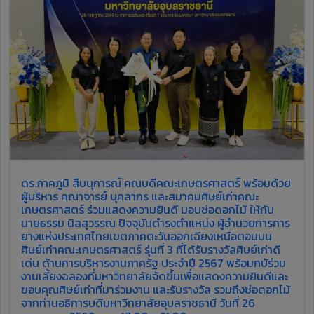
ดร.ภาคภูมิ สืบนุการณ์ คณบดีคณะเกษตรศาสตร์ พร้อมด้วย
ผู้บริหาร คณาจารย์ บุคลากร และสมาคมศิษย์เก่าคณะ
เกษตรศาสตร์ ร่วมแสดงความยินดี มอบช่อดอกไม้ ให้กับ
นายธรรม นิลสุวรรณ ปัจจุบันดำรงตำแหน่ง ผู้อำนวยการการ
ยางแห่งประเทศไทยเขตภาคตะวันออกเฉียงเหนือตอนบน
ศิษย์เก่าคณะเกษตรศาสตร์ รุ่นที่ 3 ที่ได้รับรางวัลศิษย์เก่าดี
เด่น ด้านการบริหารงานภาครัฐ ประจำปี 2567 พร้อมกบัร่วม
งานเลี้ยงฉลองที่มหาวิทยาลัยจัดขึ้นเพื่อแสดงความยินดีและ
ขอบคุณศิษย์เก่าที่มาร่วมงาน และรับรางวัล รวมถึงช่อดอกไม้
จากท่านอธิการบดีมหาวิทยาลัยอุบลราชธานี วันที่ 26