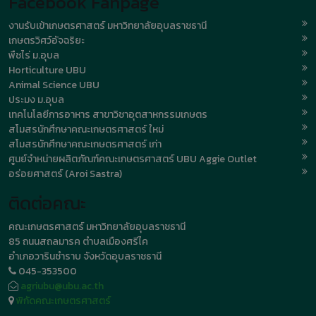
Facebook Fanpage
งานรับเข้าเกษตรศาสตร์ มหาวิทยาลัยอุบลราชธานี
เกษตรวิศว์อัจฉริยะ
พืชไร่ ม.อุบล
Horticulture UBU
Animal Science UBU
ประมง ม.อุบล
เทคโนโลยีการอาหาร สาขาวิชาอุตสาหกรรมเกษตร
สโมสรนักศึกษาคณะเกษตรศาสตร์ ใหม่
สโมสรนักศึกษาคณะเกษตรศาสตร์ เก่า
ศูนย์จำหน่ายผลิตภัณฑ์คณะเกษตรศาสตร์ UBU Aggie Outlet
อร่อยศาสตร์ (Aroi Sastra)
ติดต่อคณะ
คณะเกษตรศาสตร์ มหาวิทยาลัยอุบลราชธานี
85 ถนนสถลมารค ตำบลเมืองศรีไค
อำเภอวารินชำราบ จังหวัดอุบลราชธานี
045-353500
agriubu@ubu.ac.th
พิกัดคณะเกษตรศาสตร์