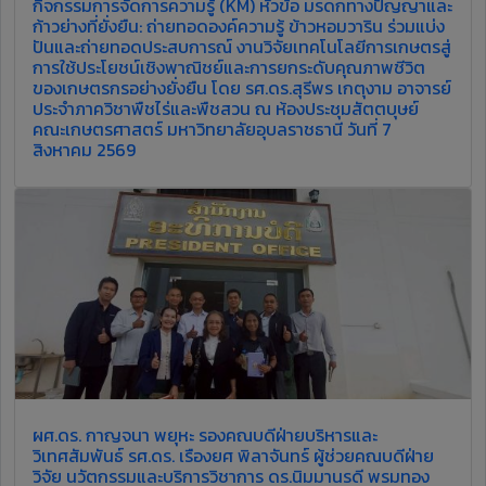
กิจกรรมการจัดการความรู้ (KM) หัวข้อ มรดกทางปัญญาและ
ก้าวย่างที่ยั่งยืน: ถ่ายทอดองค์ความรู้ ข้าวหอมวาริน ร่วมแบ่ง
ปันและถ่ายทอดประสบการณ์ งานวิจัยเทคโนโลยีการเกษตรสู่
การใช้ประโยชน์เชิงพาณิชย์และการยกระดับคุณภาพชีวิต
ของเกษตรกรอย่างยั่งยืน โดย รศ.ดร.สุรีพร เกตุงาม อาจารย์
ประจำภาควิชาพืชไร่และพืชสวน ณ ห้องประชุมสัตตบุษย์
คณะเกษตรศาสตร์ มหาวิทยาลัยอุบลราชธานี วันที่ 7
สิงหาคม 2569
ผศ.ดร. กาญจนา พยุหะ รองคณบดีฝ่ายบริหารและ
วิเทศสัมพันธ์ รศ.ดร. เรืองยศ พิลาจันทร์ ผู้ช่วยคณบดีฝ่าย
วิจัย นวัตกรรมและบริการวิชาการ ดร.นิมมานรดี พรมทอง