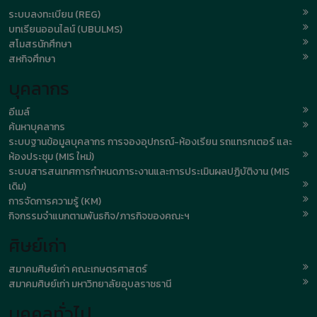
ระบบลงทะเบียน (REG)
บทเรียนออนไลน์ (UBULMS)
สโมสรนักศึกษา
สหกิจศึกษา
บุคลากร
อีเมล์
ค้นหาบุคลากร
ระบบฐานข้อมูลบุคลากร การจองอุปกรณ์-ห้องเรียน รถแทรกเตอร์ และ
ห้องประชุม (MIS ใหม่)
ระบบสารสนเทศการกำหนดภาระงานและการประเมินผลปฏิบัติงาน (MIS
เดิม)
การจัดการความรู้ (KM)
กิจกรรมจำแนกตามพันธกิจ/ภารกิจของคณะฯ
ศิษย์เก่า
สมาคมศิษย์เก่า คณะเกษตรศาสตร์
สมาคมศิษย์เก่า มหาวิทยาลัยอุบลราชธานี
บุคคลทั่วไป